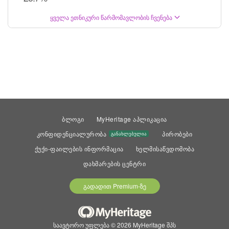
ყველა ეთნიკური წარმომავლობის ჩვენება
ბლოგი
MyHeritage აპლიკაცია
კონფიდენციალურობა
პირობები
განახლებულია
ქუქი-ფაილების ინფორმაცია
ხელმისაწვდომობა
დახმარების ცენტრი
გადადით Premium-ზე
საავტორო უფლება © 2026 MyHeritage შპს