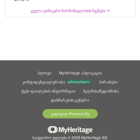
ყველა ეთნიკური წარმომავლობის ჩვენება
ბლოგი
MyHeritage აპლიკაცია
კონფიდენციალურობა
პირობები
განახლებულია
ქუქი-ფაილების ინფორმაცია
ხელმისაწვდომობა
დახმარების ცენტრი
გადადით Premium-ზე
საავტორო უფლება © 2026 MyHeritage შპს