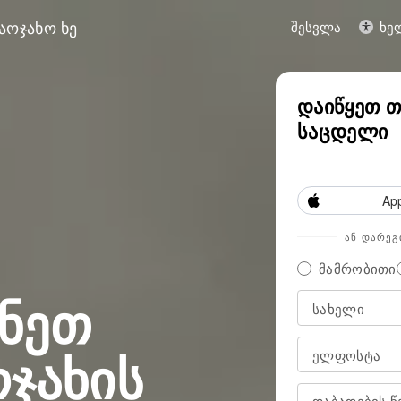
აოჯახო ხე
შესვლა
ხე
ოაჩინეთ თქვენი ოჯახის ისტორია
დაიწ
დაიწყეთ თ
საცდელი
Ap
ᲐᲜ ᲓᲐᲠᲔ
მამრობითი
ნეთ
ოჯახის
დაბადების 