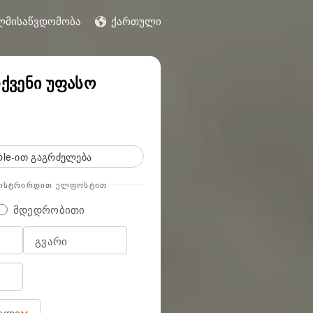
ლმისაწვდომობა
ქართული
ყეთ უფასო საცდელი პერიოდი
ქვენი უფასო
ple-ით გაგრძელება
ᲒᲘᲡᲢᲠᲘᲠᲓᲘᲗ ᲔᲚᲤᲝᲡᲢᲘᲗ
მდედრობითი
წელი