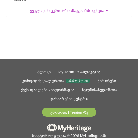
ყველა ეთნიკური წარმომავლობის ჩვენება
ბლოგი
MyHeritage აპლიკაცია
კონფიდენციალურობა
პირობები
განახლებულია
ქუქი-ფაილების ინფორმაცია
ხელმისაწვდომობა
დახმარების ცენტრი
გადადით Premium-ზე
საავტორო უფლება © 2026 MyHeritage შპს