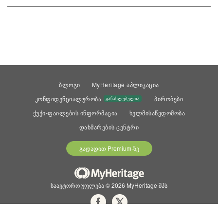
ბელგია
ბოსნია და ჰერცეგოვინა
ბულგარეთი
გაერთიანებული სამეფო
გერმანია
გრენლანდია
ბლოგი
MyHeritage აპლიკაცია
დანია
კონფიდენციალურობა
პირობები
განახლებულია
ესპანეთი
ქუქი-ფაილების ინფორმაცია
ხელმისაწვდომობა
ესტონეთი
დახმარების ცენტრი
ვატიკანი
გადადით Premium-ზე
ირლანდია
ისლანდია
იტალია
საავტორო უფლება © 2026 MyHeritage შპს
ლატვია
ლიეტუვა
A
B
C
D
E
F
G
H
I
J
K
L
M
N
O
P
Q
R
S
T
U
V
W
X
Y
Z